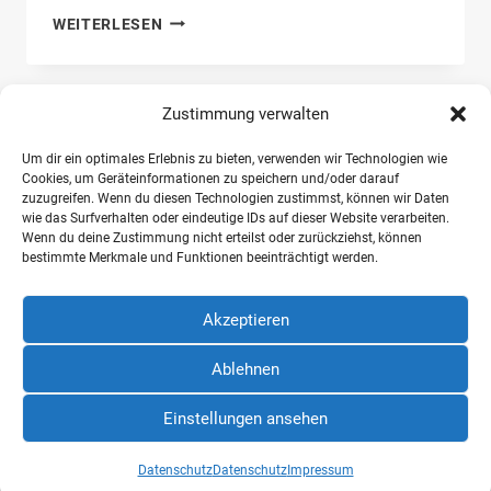
FÖJ-
WEITERLESEN
JAHRESPROJEKT
Zustimmung verwalten
Seitennavigation
Nächste
1
2
Um dir ein optimales Erlebnis zu bieten, verwenden wir Technologien wie
Seite
Cookies, um Geräteinformationen zu speichern und/oder darauf
zuzugreifen. Wenn du diesen Technologien zustimmst, können wir Daten
wie das Surfverhalten oder eindeutige IDs auf dieser Website verarbeiten.
Wenn du deine Zustimmung nicht erteilst oder zurückziehst, können
bestimmte Merkmale und Funktionen beeinträchtigt werden.
Ev.-Luth. Nordfriesisches Friedhofswerk
Husumer Str. 39 c-d
Akzeptieren
25821 Breklum
Ablehnen
Impressum
Datenschutz
Barrierefreiheitserklärung
Einstellungen ansehen
Datenschutz
Datenschutz
Impressum