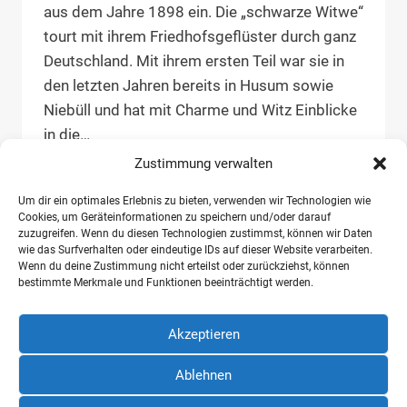
aus dem Jahre 1898 ein. Die „schwarze Witwe“
tourt mit ihrem Friedhofsgeflüster durch ganz
Deutschland. Mit ihrem ersten Teil war sie in
den letzten Jahren bereits in Husum sowie
Niebüll und hat mit Charme und Witz Einblicke
in die…
Zustimmung verwalten
“FRIEDHOFSGEFLÜSTER”
WEITERLESEN
RUNDGANG
Um dir ein optimales Erlebnis zu bieten, verwenden wir Technologien wie
MIT
Cookies, um Geräteinformationen zu speichern und/oder darauf
DER
zuzugreifen. Wenn du diesen Technologien zustimmst, können wir Daten
SCHWARZEN
wie das Surfverhalten oder eindeutige IDs auf dieser Website verarbeiten.
WITWE
Wenn du deine Zustimmung nicht erteilst oder zurückziehst, können
bestimmte Merkmale und Funktionen beeinträchtigt werden.
Ev.-Luth. Nordfriesisches Friedhofswerk
Husumer Str. 39 c-d
Akzeptieren
25821 Breklum
Ablehnen
Impressum
Datenschutz
Barrierefreiheitserklärung