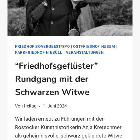
FRIEDHOF BÖVERGEEST/SPO
|
OSTFRIEDHOF HUSUM
|
PARKFRIEDHOF NIEBÜLL
|
VERANSTALTUNGEN
“Friedhofsgeflüster”
Rundgang mit der
Schwarzen Witwe
Von
freitag
1. Juni 2024
Wir laden erneut zu Führungen mit der
Rostocker Kunsthistorikerin Anja Kretschmer
als geheimnisvolle, schwarz gekleidete Witwe