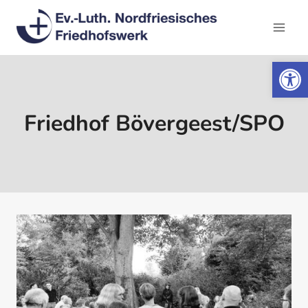
Zum
Inhalt
springen
Werkzeugl
Friedhof Bövergeest/SPO