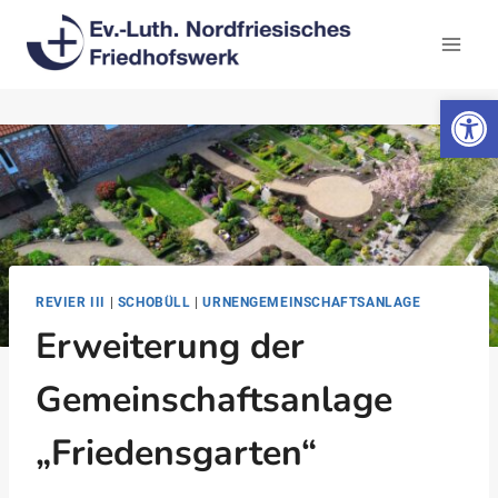
Zum
Inhalt
springen
Werkzeugl
REVIER III
|
SCHOBÜLL
|
URNENGEMEINSCHAFTSANLAGE
Erweiterung der
Gemeinschaftsanlage
„Friedensgarten“