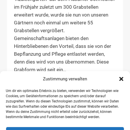
im Frühjahr zuletzt um 300 Grabstellen
erweitert wurde, wurde sie nun von unseren
Gärtnern noch einmal um weitere 55
Grabstellen vergrößert.
Gemeinschaftsanlagen bieten den
Hinterbliebenen den Vorteil, dass sie von der
Bepflanzung und Pflege entlastet werden,
denn dies wird von uns übernommen. Diese
Grabform wird seit ein…
Zustimmung verwalten
ERWEITERUNG
WEITERLESEN
GEMEINSCHAFTSANLAGE
Um dir ein optimales Erlebnis zu bieten, verwenden wir Technologien wie
“AZALEENGARTEN”,
Cookies, um Geräteinformationen zu speichern und/oder darauf
OSTFRIEDHOF
zuzugreifen. Wenn du diesen Technologien zustimmst, können wir Daten
HUSUM
wie das Surfverhalten oder eindeutige IDs auf dieser Website verarbeiten.
Wenn du deine Zustimmung nicht erteilst oder zurückziehst, können
bestimmte Merkmale und Funktionen beeinträchtigt werden.
Ev.-Luth. Nordfriesisches Friedhofswerk
Husumer Str. 39 c-d