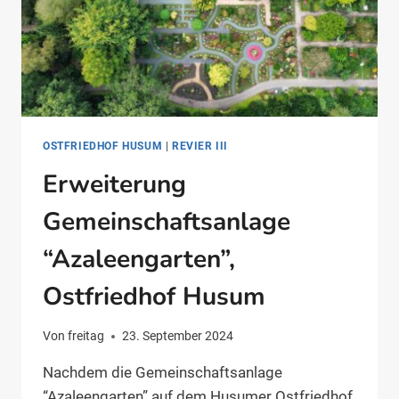
OSTFRIEDHOF HUSUM
|
REVIER III
Erweiterung
Gemeinschaftsanlage
“Azaleengarten”,
Ostfriedhof Husum
Von
freitag
23. September 2024
Nachdem die Gemeinschaftsanlage
“Azaleengarten” auf dem Husumer Ostfriedhof