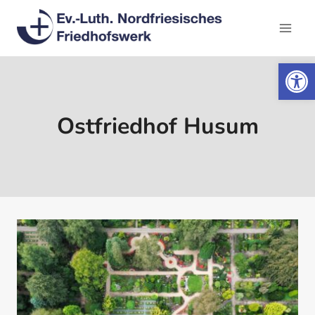
Zum
Inhalt
springen
Werkzeugl
Ostfriedhof Husum